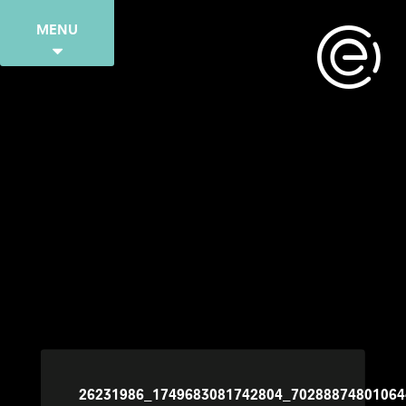
MENU
26231986_1749683081742804_7028887480106