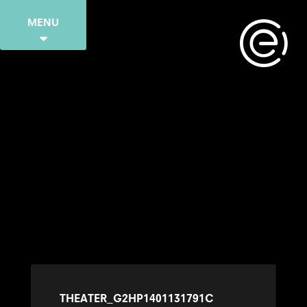
MENU
THEATER_G2HP1401131791C